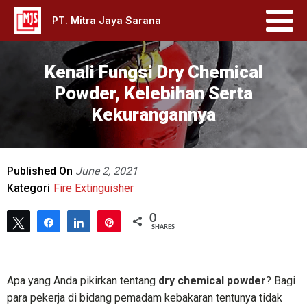
PT. Mitra Jaya Sarana
Kenali Fungsi Dry Chemical
Powder, Kelebihan Serta
Kekurangannya
Published On
June 2, 2021
Kategori
Fire Extinguisher
0
Tweet
Share
Share
Pin
SHARES
Apa yang Anda pikirkan tentang
dry chemical powder
? Bagi
para pekerja di bidang pemadam kebakaran tentunya tidak