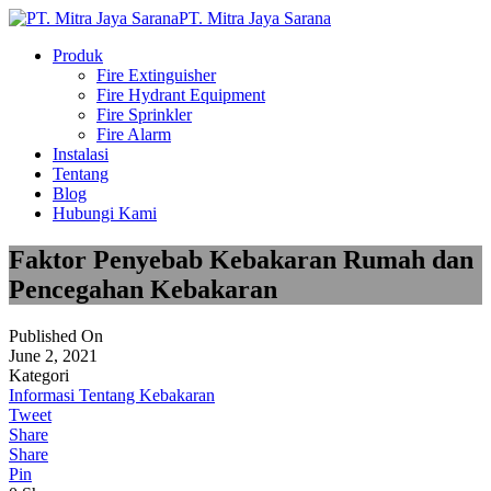
PT. Mitra Jaya Sarana
Produk
Fire Extinguisher
Fire Hydrant Equipment
Fire Sprinkler
Fire Alarm
Instalasi
Tentang
Blog
Hubungi Kami
Faktor Penyebab Kebakaran Rumah dan
Pencegahan Kebakaran
Published On
June 2, 2021
Kategori
Informasi Tentang Kebakaran
Tweet
Share
Share
Pin